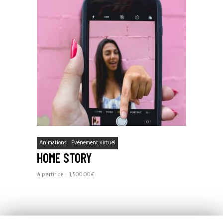
Animations
Événement virtuel
HOME STORY
1,500.00
€