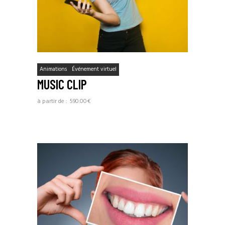
Animations
Événement virtuel
MUSIC CLIP
590.00
€