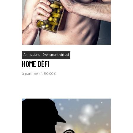
Animations
Événement virtuel
HOME DÉFI
1,690.00
€