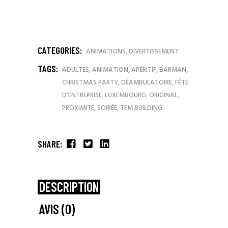
CATEGORIES:
ANIMATIONS
,
DIVERTISSEMENT
TAGS:
ADULTES
,
ANIMATION
,
APÉRITIF
,
BARMAN
,
CHRISTMAS PARTY
,
DÉAMBULATOIRE
,
FÊTE
D'ENTREPRISE
,
LUXEMBOURG
,
ORIGINAL
,
PROXIMITÉ
,
SOIRÉE
,
TEM BUILDING
SHARE:
DESCRIPTION
AVIS (0)