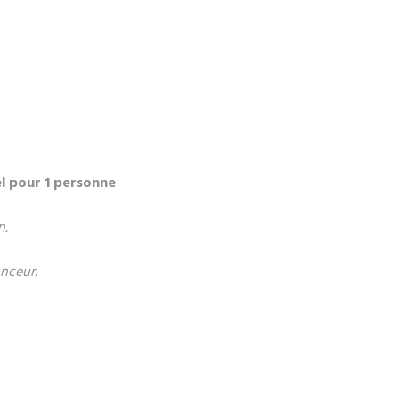
l pour 1 personne
n.
anceur.