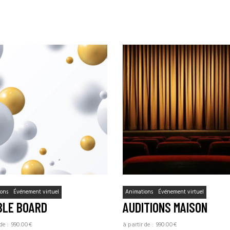
ons
Événement virtuel
Animations
Événement virtuel
BLE BOARD
AUDITIONS MAISON
990.00
€
990.00
€