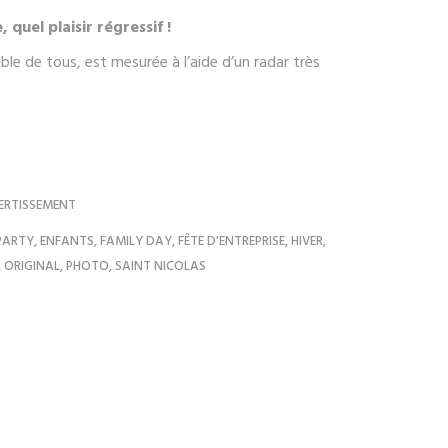
 quel plaisir régressif !
ible de tous, est mesurée à l’aide d’un radar très
ERTISSEMENT
PARTY
,
ENFANTS
,
FAMILY DAY
,
FÊTE D'ENTREPRISE
,
HIVER
,
,
ORIGINAL
,
PHOTO
,
SAINT NICOLAS