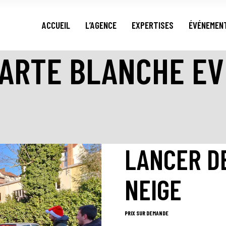
Événementi
ACCUEIL
L’AGENCE
EXPERTISES
ÉVÉNEMEN
Événementi
CARTE BLANCHE E
Événementi
Événementi
LANCER D
NEIGE
PRIX SUR DEMANDE