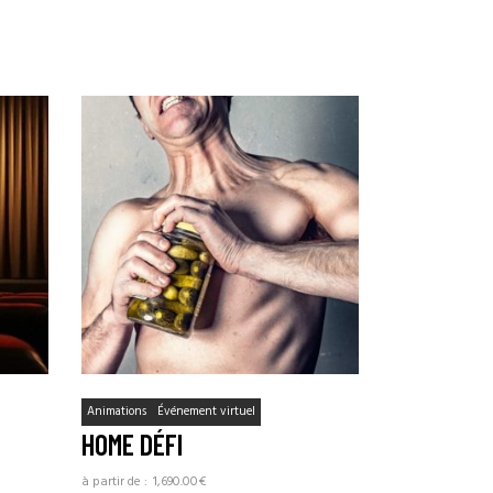
Animations
Événement virtuel
HOME DÉFI
1,690.00
€