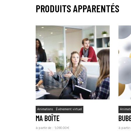
PRODUITS APPARENTÉS
Animations
Événement virtuel
Animati
MA BOÎTE
BUB
1,090.00
€