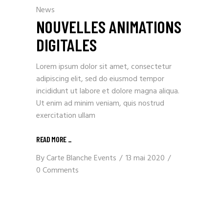
News
NOUVELLES ANIMATIONS
DIGITALES
Lorem ipsum dolor sit amet, consectetur
adipiscing elit, sed do eiusmod tempor
incididunt ut labore et dolore magna aliqua.
Ut enim ad minim veniam, quis nostrud
exercitation ullam
READ MORE
_
By
Carte Blanche Events
13 mai 2020
0 Comments